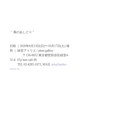
 "  風のあしどり "
日程 ｜2020年8月23日(日)〜10月17日(土) 場
所 ｜ 経堂アトリエ / plum gallery 
　　　　 〒156-0052 東京都世田谷区経堂4-
31-8  1Fp lum café 内
          TEL 03-4285-1073, MAIL 
info@atelier-
inoue.jp
WEB  
https://kyodo.atelier-
inoue.jp/2020/08/24/6455/
※コロナ禍のため、
お越しの際には経堂アトリエまで事前予約を
お願い致します。